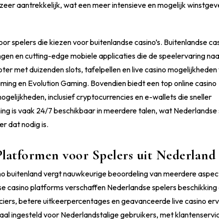
s zeer aantrekkelijk, wat een meer intensieve en mogelijk winstge
r spelers die kiezen voor buitenlandse casino’s. Buitenlandse cas
gen en cutting-edge mobiele applicaties die de speelervaring na
roter met duizenden slots, tafelpellen en live casino mogelijkheden
ming en Evolution Gaming. Bovendien biedt een top online casino
gelijkheden, inclusief cryptocurrencies en e-wallets die sneller
ng is vaak 24/7 beschikbaar in meerdere talen, wat Nederlandse 
r dat nodig is.
Platformen voor Spelers uit Nederland
no buitenland vergt nauwkeurige beoordeling van meerdere aspec
ndse casino platforms verschaffen Nederlandse spelers beschikking
ers, betere uitkeerpercentages en geavanceerde live casino erv
al ingesteld voor Nederlandstalige gebruikers, met klantenservic