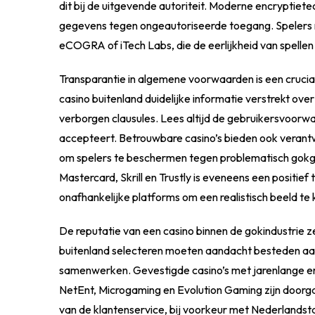
dit bij de uitgevende autoriteit. Moderne encryptiete
gegevens tegen ongeautoriseerde toegang. Spelers m
eCOGRA of iTech Labs, die de eerlijkheid van spellen
Transparantie in algemene voorwaarden is een crucia
casino buitenland duidelijke informatie verstrekt ov
verborgen clausules. Lees altijd de gebruikersvoorw
accepteert. Betrouwbare casino’s bieden ook verantwoo
om spelers te beschermen tegen problematisch gokg
Mastercard, Skrill en Trustly is eveneens een positie
onafhankelijke platforms om een realistisch beeld te
De reputatie van een casino binnen de gokindustrie z
buitenland selecteren moeten aandacht besteden aan 
samenwerken. Gevestigde casino’s met jarenlange e
NetEnt, Microgaming en Evolution Gaming zijn doorga
van de klantenservice, bij voorkeur met Nederlandstal