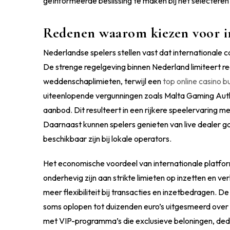
geïnformeerde beslissing te maken bij het selecteren 
Redenen waarom kiezen voor in
Nederlandse spelers stellen vast dat internationale c
De strenge regelgeving binnen Nederland limiteert 
weddenschaplimieten, terwijl een
top online casino b
uiteenlopende vergunningen zoals Malta Gaming Autho
aanbod. Dit resulteert in een rijkere speelervaring 
Daarnaast kunnen spelers genieten van live dealer g
beschikbaar zijn bij lokale operators.
Het economische voordeel van internationale platform
onderhevig zijn aan strikte limieten op inzetten en ve
meer flexibiliteit bij transacties en inzetbedragen
soms oplopen tot duizenden euro’s uitgesmeerd over 
met VIP-programma’s die exclusieve beloningen, ded