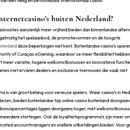
van een veilig en betrouwbaar internationaal casino.
ternetcasino’s buiten Nederland?
asinosites aanzienlijk meer vrijheid bieden dan binnenlandse alter
regelmatig het spelaanbod, de promotievormen en de hoogste
uitenland
deze beperkingen niet kent. Buitenlandse casino’s opere
rity of Curaçao eGaming, waardoor ze meer flexibiliteit hebben 
met meer variatie, hogere welkomstbonussen en innovatieve functie
ames met ervaren dealers en exclusieve toernooien die vaak niet
s is van groot belang voor serieuze spelers. Waar casino’s in Ne
rliezen, bieden buitenlandse top online casino buitenland doorgaan
. De bonuspercentages liggen doorgaans hoger, met welkomstbonuss
meerdere stortingen. Ook de loyaliteitsprogramma’s zijn meer om
icated accountmanagers en snellere uitbetalingen bieden. Voor g