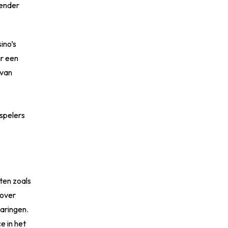
vender
ino’s
ar een
 van
spelers
ten zoals
 over
aringen.
e in het