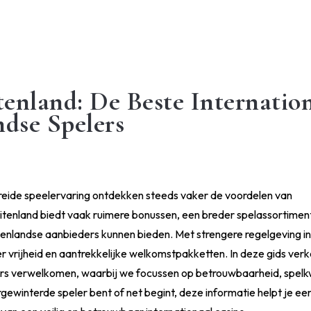
enland: De Beste Internatio
ndse Spelers
breide speelervaring ontdekken steeds vaker de voordelen van
uitenland biedt vaak ruimere bonussen, een breder spelassortimen
enlandse aanbieders kunnen bieden. Met strengere regelgeving in
er vrijheid en aantrekkelijke welkomstpakketten. In deze gids ve
ers verwelkomen, waarbij we focussen op betrouwbaarheid, spelkw
ewinterde speler bent of net begint, deze informatie helpt je ee