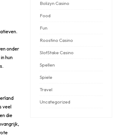
Bolizyn Casino
Food
Fun
natieven.
Roostino Casino
ren onder
SlotStake Casino
in hun
Spellen
s.
Spiele
Travel
derland
Uncategorized
s veel
en die
vangrijk,
rote