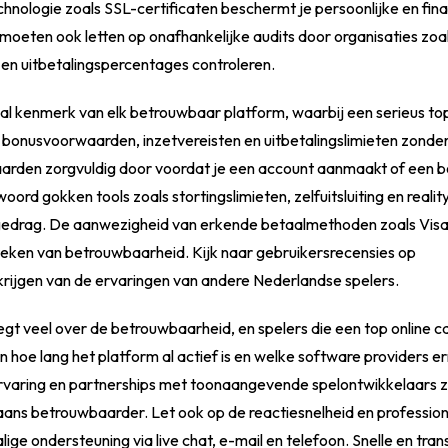
chnologie zoals SSL-certificaten beschermt je persoonlijke en fina
oeten ook letten op onafhankelijke audits door organisaties zoa
 en uitbetalingspercentages controleren.
al kenmerk van elk betrouwbaar platform, waarbij een serieus top
er bonusvoorwaarden, inzetvereisten en uitbetalingslimieten zonde
aarden zorgvuldig door voordat je een account aanmaakt of een 
rd gokken tools zoals stortingslimieten, zelfuitsluiting en reali
edrag. De aanwezigheid van erkende betaalmethoden zoals Visa
f teken van betrouwbaarheid. Kijk naar gebruikersrecensies op
 krijgen van de ervaringen van andere Nederlandse spelers.
egt veel over de betrouwbaarheid, en spelers die een top online c
hoe lang het platform al actief is en welke software providers 
rvaring en partnerships met toonaangevende spelontwikkelaars z
ans betrouwbaarder. Let ook op de reactiesnelheid en professiona
ige ondersteuning via live chat, e-mail en telefoon. Snelle en tra