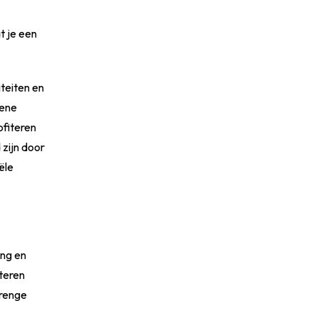
t je een
iteiten en
mene
ofiteren
zijn door
ële
ng en
teren
trenge